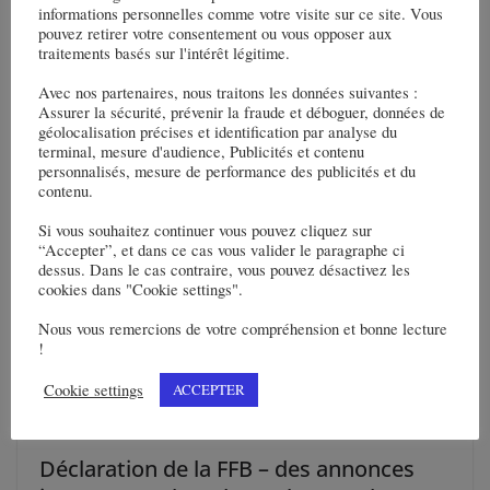
informations personnelles comme votre visite sur ce site. Vous
pouvez retirer votre consentement ou vous opposer aux
Toute une image
traitements basés sur l'intérêt légitime.
12 décembre 2022
Avec nos partenaires, nous traitons les données suivantes :
Assurer la sécurité, prévenir la fraude et déboguer, données de
géolocalisation précises et identification par analyse du
terminal, mesure d'audience, Publicités et contenu
personnalisés, mesure de performance des publicités et du
contenu.
Si vous souhaitez continuer vous pouvez cliquez sur
“Accepter”, et dans ce cas vous valider le paragraphe ci
dessus. Dans le cas contraire, vous pouvez désactivez les
cookies dans "Cookie settings".
Nous vous remercions de votre compréhension et bonne lecture
!
Cookie settings
ACCEPTER
Déclaration de la FFB – des annonces