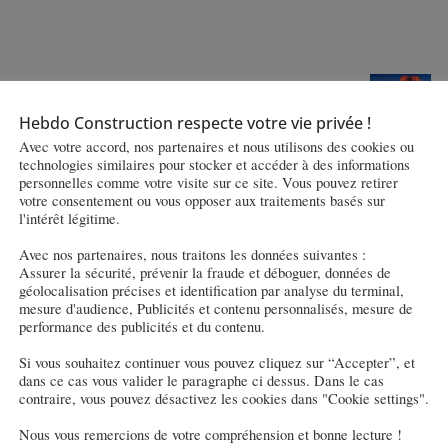
way M33, disposera de suffisamment de place
lant. Le nouveau modèle Flexity M34 peut accueillir
Hebdo Construction respecte votre vie privée !
M33.
Avec votre accord, nos partenaires et nous utilisons des cookies ou
technologies similaires pour stocker et accéder à des informations
personnelles comme votre visite sur ce site. Vous pouvez retirer
biner une technologie à plancher bas intégral avec
votre consentement ou vous opposer aux traitements basés sur
t premier système homologué d’assistance à la
l'intérêt légitime.
rcée.
Avec nos partenaires, nous traitons les données suivantes :
Assurer la sécurité, prévenir la fraude et déboguer, données de
géolocalisation précises et identification par analyse du terminal,
mesure d'audience, Publicités et contenu personnalisés, mesure de
performance des publicités et du contenu.
Si vous souhaitez continuer vous pouvez cliquez sur “Accepter”, et
dans ce cas vous valider le paragraphe ci dessus. Dans le cas
contraire, vous pouvez désactivez les cookies dans "Cookie settings".
Nous vous remercions de votre compréhension et bonne lecture !