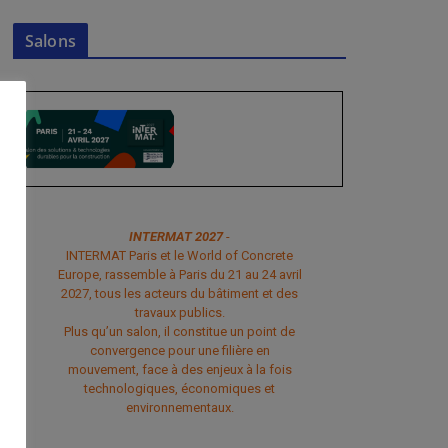
Salons
INTERMAT 2027
-
INTERMAT Paris et le World of Concrete
Europe, rassemble à Paris du 21 au 24 avril
2027, tous les acteurs du bâtiment et des
travaux publics.
Plus qu’un salon, il constitue un point de
convergence pour une filière en
mouvement, face à des enjeux à la fois
technologiques, économiques et
environnementaux.