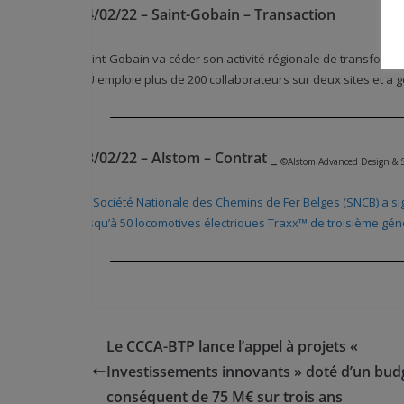
04/02/22 – Saint-Gobain – Transaction
Saint-Gobain va céder son activité régionale de transformat
OÜ emploie plus de 200 collaborateurs sur deux sites et a 
03/02/22 – Alstom – Contrat
_
©Alstom Advanced Design & S
La Société Nationale des Chemins de Fer Belges (SNCB) a si
jusqu’à 50 locomotives électriques Traxx™ de troisième gén
Le CCCA-BTP lance l’appel à projets «
Investissements innovants » doté d’un bud
conséquent de 75 M€ sur trois ans