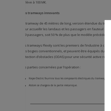
s’élève à 100 M€.
Des tramways innovants
Le tramway de 45 mètres de long, version étendue du tram
pour accueillir les landaus et les passagers en fauteuil rou
319 passagers, soit 50 % de plus que le modèle précédent, 
Les tramways Flexity sont les premiers de l’industrie à com
des bogies conventionnels, et peuvent être équipés du tou
détection d’obstacles (ODAS) pour une sécurité active renfo
Les parties concernées par l’opération :
Kiepe-Electric fournira tous les composants électriques du tramway
Alstom se chargera de la partie mécanique.