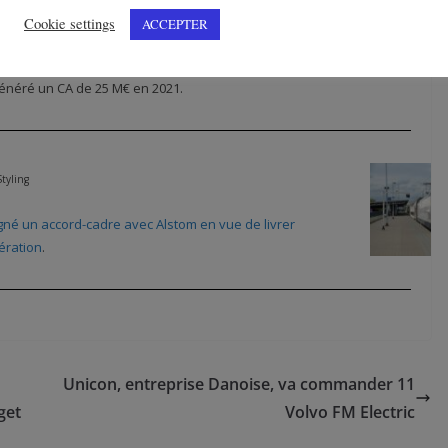
Cookie settings
ACCEPTER
ion de verre Baltiklaas OÜ en Estonie. Baltiklaas
généré un CA de 25 M€ en 2021.
tyling
gné un accord-cadre avec Alstom en vue de livrer
ération
.
Unicon, entreprise Danoise, va commander 11
get
Volvo FM Electric