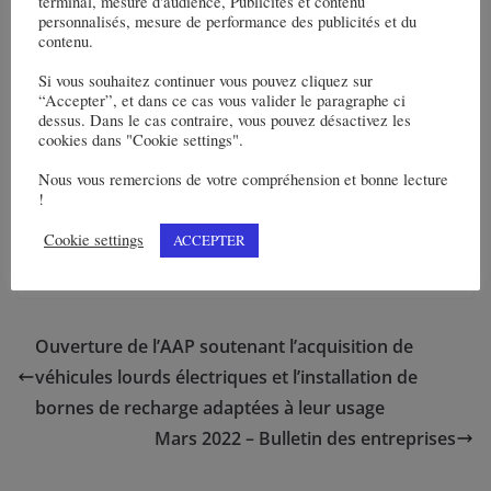
terminal, mesure d'audience, Publicités et contenu
personnalisés, mesure de performance des publicités et du
contenu.
Si vous souhaitez continuer vous pouvez cliquez sur
“Accepter”, et dans ce cas vous valider le paragraphe ci
dessus. Dans le cas contraire, vous pouvez désactivez les
cookies dans "Cookie settings".
 phase 1 du Nouveau Centre Hospitalier Princesse Grace à Monaco est
Nous vous remercions de votre compréhension et bonne lecture
tribuée à VINCI Construction
!
Cookie settings
ACCEPTER
Ouverture de l’AAP soutenant l’acquisition de
véhicules lourds électriques et l’installation de
bornes de recharge adaptées à leur usage
Mars 2022 – Bulletin des entreprises