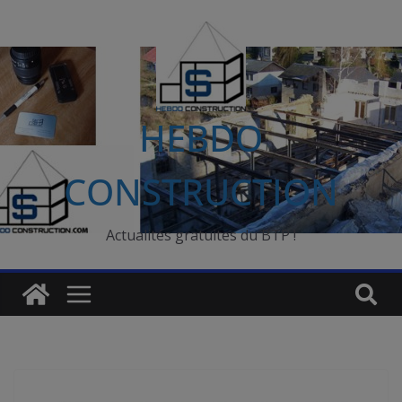
Passer
au
contenu
HEBDO
CONSTRUCTION
Actualités gratuites du BTP !