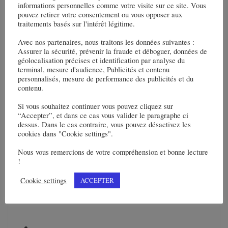
Parties prenantes du projet :
informations personnelles comme votre visite sur ce site. Vous
pouvez retirer votre consentement ou vous opposer aux
traitements basés sur l'intérêt légitime.
Maîtrise d’ouvrage : Centre Hospitalier d’Argenteuil
Avec nos partenaires, nous traitons les données suivantes :
Assurer la sécurité, prévenir la fraude et déboguer, données de
Architectes : Agence Brunet Saunier & Associés, avec le
géolocalisation précises et identification par analyse du
concours de BaSo Architectures,
terminal, mesure d'audience, Publicités et contenu
personnalisés, mesure de performance des publicités et du
contenu.
Groupement :
Si vous souhaitez continuer vous pouvez cliquez sur
Bouygues Bâtiment Ile-de-France, filiale de
“Accepter”, et dans ce cas vous valider le paragraphe ci
dessus. Dans le cas contraire, vous pouvez désactivez les
Bouygues Construction,
cookies dans "Cookie settings".
Inéo et Axima (filiales d’Equans) pour les lots
Nous vous remercions de votre compréhension et bonne lecture
électricité, CVC (chauffage, ventilation et
!
climatisation) et plomberie,
Cookie settings
ACCEPTER
Premys (filiale de Colas) pour les phases de
démolition.