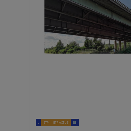
:
BTP
BTP-ACTUS