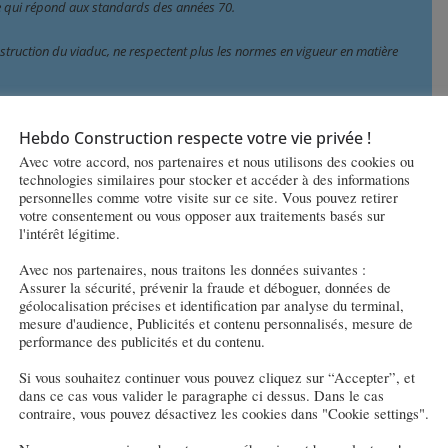
e qui répond aux standards des années 70.
onstruction du viaduc, ne respectent plus les normes en vigueur en matière 
abilitation complète de l’ouvrage afin de garantir sa pérennité et 
Hebdo Construction respecte votre vie privée !
x est double : d’une part, traiter l’ensemble des désordres identifiés, 
de prévenir l’apparition de nouvelles fissures.
Avec votre accord, nos partenaires et nous utilisons des cookies ou
technologies similaires pour stocker et accéder à des informations
personnelles comme votre visite sur ce site. Vous pouvez retirer
 (DIR Est) 
votre consentement ou vous opposer aux traitements basés sur
l'intérêt légitime.
Avec nos partenaires, nous traitons les données suivantes :
Assurer la sécurité, prévenir la fraude et déboguer, données de
géolocalisation précises et identification par analyse du terminal,
mesure d'audience, Publicités et contenu personnalisés, mesure de
erdépartementale des Routes Est (DIR Est) va procéder, à plusieurs
performance des publicités et du contenu.
Si vous souhaitez continuer vous pouvez cliquez sur “Accepter”, et
dans ce cas vous valider le paragraphe ci dessus. Dans le cas
contraire, vous pouvez désactivez les cookies dans "Cookie settings".