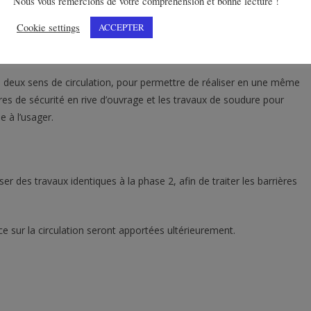
, entre les échangeurs n°22 de Frouard et n°23 de Bouxières-aux-
Nous vous remercions de votre compréhension et bonne lecture !
tée avant le démarrage des travaux de réparation du viaduc.
Cookie settings
ACCEPTER
es deux sens de circulation, pour permettre de réaliser en une même
es de sécurité en rive d’ouvrage et les travaux de soudure pour
e à l’usager.
er des travaux identiques à la phase 2, afin de traiter les barrières
nce sur la circulation seront apportées ultérieurement.