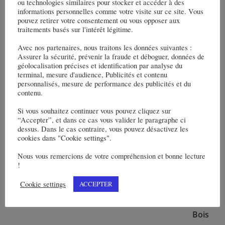
ou technologies similaires pour stocker et accéder à des
informations personnelles comme votre visite sur ce site. Vous
pouvez retirer votre consentement ou vous opposer aux
traitements basés sur l'intérêt légitime.
Avec nos partenaires, nous traitons les données suivantes :
Egis est maître d’œuvre de la modernisation de l’axe routier
Assurer la sécurité, prévenir la fraude et déboguer, données de
Briançon – Serre Chevalier, pour atteindre le mur des JO
géolocalisation précises et identification par analyse du
d’hivers 2030
terminal, mesure d'audience, Publicités et contenu
personnalisés, mesure de performance des publicités et du
contenu.
Si vous souhaitez continuer vous pouvez cliquez sur
“Accepter”, et dans ce cas vous valider le paragraphe ci
dessus. Dans le cas contraire, vous pouvez désactivez les
Alstom dispose d’un nouveau site à Aix-en-
cookies dans "Cookie settings".
Provence, nommé Delta, tourné vers la mobilité
Nous vous remercions de votre compréhension et bonne lecture
durable et intelligente
!
Citallios a obtenu la concession d’aménagement du
Cookie settings
ACCEPTER
quartier du Bois l’Abbé à Champigny-sur-Marne
attribuée par l’intercommunalité Paris Est Marne &
Bois