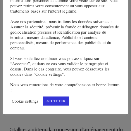
informations personnelles comme votre visite sur ce site. Vous
pouvez retirer votre consentement ou vous opposer aux
Egis a engagé toutes ses compétences dans le projet
traitements basés sur l'intérêt légitime.
d’extension et de modernisation Nord/Sud du Tramway T3 de
Marseille
Avec nos partenaires, nous traitons les données suivantes :
Assurer la sécurité, prévenir la fraude et déboguer, données de
géolocalisation précises et identification par analyse du
terminal, mesure d'audience, Publicités et contenu
personnalisés, mesure de performance des publicités et du
contenu.
Egis et ses partenaires ont la charge du contrat d’exploitation
de l’aéroport de Cayenne pour une durée de 30 ans
Si vous souhaitez continuer vous pouvez cliquez sur
“Accepter”, et dans ce cas vous valider le paragraphe ci
dessus. Dans le cas contraire, vous pouvez désactivez les
cookies dans "Cookie settings".
Nous vous remercions de votre compréhension et bonne lecture
Egis, membre du consortium ICOSH, a obtenu une extension
!
du contrat pour le projet nucléaire Sizewell C
Cookie settings
ACCEPTER
Citallios a obtenu la concession d’aménagement du