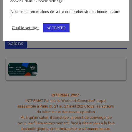
cookies dans "Cookie settings".
Nous vous remercions de votre compréhension et bonne lecture
!
Annonces
Cookie settings
ACCEPTER
Salons
INTERMAT 2027
-
INTERMAT Paris et le World of Concrete Europe,
rassemble à Paris du 21 au 24 avril 2027, tous les acteurs
du bâtiment et des travaux publics.
Plus qu’un salon, il constitue un point de convergence
pour une filière en mouvement, face à des enjeux à la fois
technologiques, économiques et environnementaux.