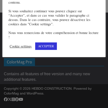
contenu.
Si vous souhaitez continuer vous pouvez cliquez sur
“Accepter”, et dans ce cas vous valider le paragraphe ci
About Us
dessus. Dans le cas contraire, vous pouvez désactivez les
cookies dans "Cookie settings".
Nous vous remercions de votre compréhension et bonne lecture
We love WordPress and we are here to provide you with
!
professional looking WordPress themes so that you can
Cookie settings
ACCEPTER
take your website one step ahead. We focus on simplicity,
elegant design and clean code.
ColorMag Pro
Contains all features of free version and many new
additional features.
Copyright © 2026
HEBDO CONSTRUCTION
. Powered by
ColorMag
and
WordPress
.