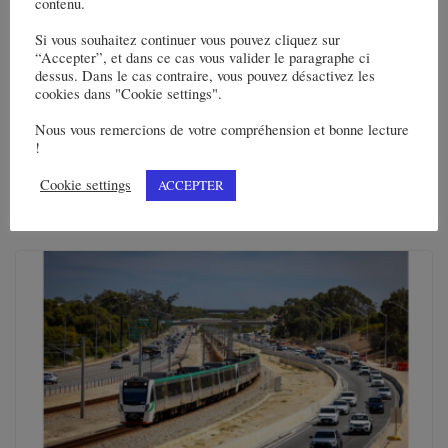
contenu.
Si vous souhaitez continuer vous pouvez cliquez sur
Skanska réalise le recouvrement de
“Accepter”, et dans ce cas vous valider le paragraphe ci
dessus. Dans le cas contraire, vous pouvez désactivez les
Stadsgårdsleden près de Slussen à
cookies dans "Cookie settings".
Stockholm, en Suède, pour environ 171
Nous vous remercions de votre compréhension et bonne lecture
M€
!
23 juillet 2024
Cookie settings
ACCEPTER