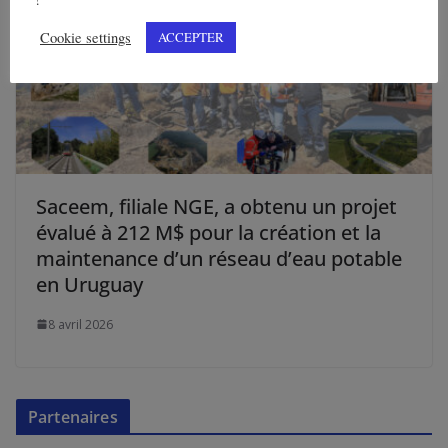
Cookie settings
ACCEPTER
Saceem, filiale NGE, a obtenu un projet
évalué à 212 M$ pour la création et la
maintenance d’un réseau d’eau potable
en Uruguay
8 avril 2026
Partenaires