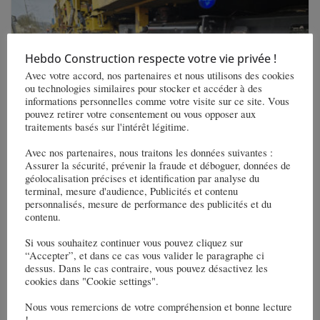
Hebdo Construction respecte votre vie privée !
Avec votre accord, nos partenaires et nous utilisons des cookies
ou technologies similaires pour stocker et accéder à des
informations personnelles comme votre visite sur ce site. Vous
pouvez retirer votre consentement ou vous opposer aux
traitements basés sur l'intérêt légitime.
Avec nos partenaires, nous traitons les données suivantes :
Assurer la sécurité, prévenir la fraude et déboguer, données de
Le rail « vert » – produit de la fonte de
géolocalisation précises et identification par analyse du
ferrailles et de vieux rails – est posé sur
terminal, mesure d'audience, Publicités et contenu
personnalisés, mesure de performance des publicités et du
une partie de la ligne A6 au Luxembourg
contenu.
8 avril 2026
Si vous souhaitez continuer vous pouvez cliquez sur
“Accepter”, et dans ce cas vous valider le paragraphe ci
dessus. Dans le cas contraire, vous pouvez désactivez les
cookies dans "Cookie settings".
Nous vous remercions de votre compréhension et bonne lecture
!