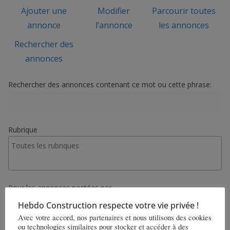
Ajouter une
Modifier
Parcourir toutes
annonce
l’annonce
les annonces
Rechercher des
annonces
Rechercher des annonces contenant ce mot ou cette phrase:
Rubrique
Pour les annonces postées par
Tous les utilisateurs
Hebdo Construction respecte votre vie privée !
Avec votre accord, nos partenaires et nous utilisons des cookies
Prix min
Prix max
ou technologies similaires pour stocker et accéder à des