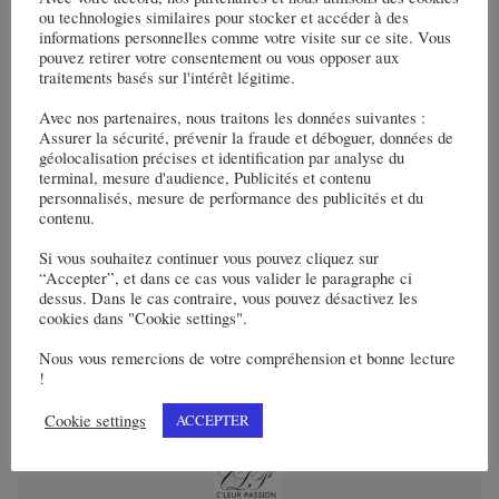
commercial de Basso Cambo et
ou technologies similaires pour stocker et accéder à des
le renouvellement urbain de
informations personnelles comme votre visite sur ce site. Vous
pouvez retirer votre consentement ou vous opposer aux
Reynerie Est, à Toulouse
traitements basés sur l'intérêt légitime.
Avec nos partenaires, nous traitons les données suivantes :
Read More
Assurer la sécurité, prévenir la fraude et déboguer, données de
géolocalisation précises et identification par analyse du
terminal, mesure d'audience, Publicités et contenu
personnalisés, mesure de performance des publicités et du
contenu.
Partenaires
Si vous souhaitez continuer vous pouvez cliquez sur
“Accepter”, et dans ce cas vous valider le paragraphe ci
dessus. Dans le cas contraire, vous pouvez désactivez les
cookies dans "Cookie settings".
Nous vous remercions de votre compréhension et bonne lecture
!
Temps libre
Cookie settings
ACCEPTER