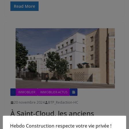
Read More
:
IMMOBILIER
IMMOBILIER-ACTUS
20 novembre 2024
BTP_Redaction-HC
À Saint-Cloud, les anciens
bâtiments de la poste
Hebdo Construction respecte votre vie privée !