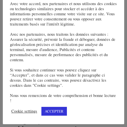
transformés en logements
Avec votre accord, nos partenaires et nous utilisons des cookies
ou technologies similaires pour stocker et accéder à des
informations personnelles comme votre visite sur ce site. Vous
Read More
pouvez retirer votre consentement ou vous opposer aux
traitements basés sur l'intérêt légitime.
Avec nos partenaires, nous traitons les données suivantes :
Assurer la sécurité, prévenir la fraude et déboguer, données de
géolocalisation précises et identification par analyse du
terminal, mesure d'audience, Publicités et contenu
personnalisés, mesure de performance des publicités et du
contenu.
Si vous souhaitez continuer vous pouvez cliquez sur
“Accepter”, et dans ce cas vous valider le paragraphe ci
dessus. Dans le cas contraire, vous pouvez désactivez les
cookies dans "Cookie settings".
Nous vous remercions de votre compréhension et bonne lecture
:
ENERGIE
ENERGIE-ACTUS
!
10 janvier 2024
BTP_Redaction-HC
Cookie settings
ACCEPTER
Les groupes La Poste et EDF ont