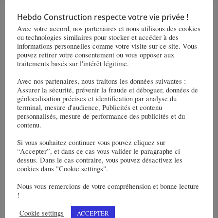
Sade renouvelle une conduite
d’eau au cœur de la vieille ville
Hebdo Construction respecte votre vie privée !
Avec votre accord, nos partenaires et nous utilisons des cookies
d’Annecy
ou technologies similaires pour stocker et accéder à des
informations personnelles comme votre visite sur ce site. Vous
pouvez retirer votre consentement ou vous opposer aux
Read More
traitements basés sur l'intérêt légitime.
Avec nos partenaires, nous traitons les données suivantes :
Assurer la sécurité, prévenir la fraude et déboguer, données de
géolocalisation précises et identification par analyse du
terminal, mesure d'audience, Publicités et contenu
personnalisés, mesure de performance des publicités et du
contenu.
Si vous souhaitez continuer vous pouvez cliquez sur
“Accepter”, et dans ce cas vous valider le paragraphe ci
dessus. Dans le cas contraire, vous pouvez désactivez les
cookies dans "Cookie settings".
Nous vous remercions de votre compréhension et bonne lecture
!
:
BTP
BTP-ACTUS
Cookie settings
ACCEPTER
14 mai 2025
BTP_Redaction-HC