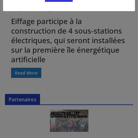
24 juillet 2024
BTP_Redaction-HC
Eiffage participe à la
construction de 4 sous-stations
électriques, qui seront installées
sur la première île énergétique
artificielle
Read More
Partenaires