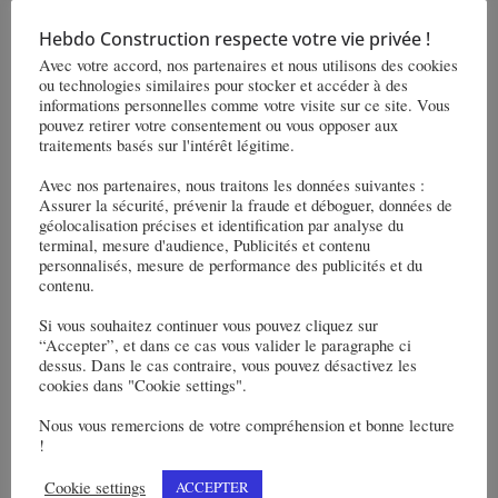
contrats dans l’éolien offshore,
le carnet de commandes de
Hebdo Construction respecte votre vie privée !
Avec votre accord, nos partenaires et nous utilisons des cookies
Smulders (Eiffage) dépasse le
ou technologies similaires pour stocker et accéder à des
milliard d’euros pour 2024
informations personnelles comme votre visite sur ce site. Vous
pouvez retirer votre consentement ou vous opposer aux
traitements basés sur l'intérêt légitime.
Read More
Avec nos partenaires, nous traitons les données suivantes :
Assurer la sécurité, prévenir la fraude et déboguer, données de
géolocalisation précises et identification par analyse du
terminal, mesure d'audience, Publicités et contenu
personnalisés, mesure de performance des publicités et du
contenu.
Si vous souhaitez continuer vous pouvez cliquez sur
“Accepter”, et dans ce cas vous valider le paragraphe ci
dessus. Dans le cas contraire, vous pouvez désactivez les
cookies dans "Cookie settings".
Nous vous remercions de votre compréhension et bonne lecture
!
Cookie settings
ACCEPTER
:
ENERGIE
ENERGIE-ACTUS