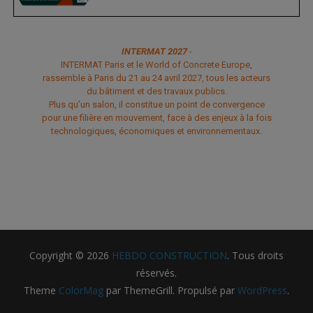
INTERMAT 2027
-
INTERMAT Paris et le World of Concrete Europe,
rassemble à Paris du 21 au 24 avril 2027, tous les acteurs
du bâtiment et des travaux publics.
Plus qu’un salon, il constitue un point de convergence
pour une filière en mouvement, face à des enjeux à la fois
technologiques, économiques et environnementaux.
Copyright © 2026
HEBDO CONSTRUCTION
. Tous droits
réservés.
Theme
ColorMag
par ThemeGrill. Propulsé par
WordPress
.