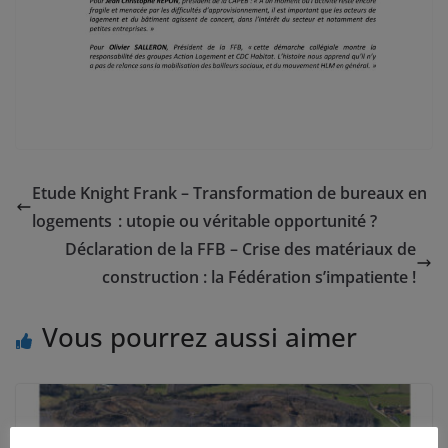
Etude Knight Frank – Transformation de bureaux en
logements : utopie ou véritable opportunité ?
Déclaration de la FFB – Crise des matériaux de
construction : la Fédération s’impatiente !
Vous pourrez aussi aimer