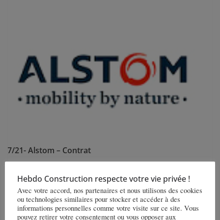
/07/21- Alstom – Contrat
opérateur allemand Magdeburger Verkehrsbetriebe (MVB) a comman
Hebdo Construction respecte votre vie privée !
Alstom 35 nouveaux tramways Flexity et la fourniture de pièces de
Avec votre accord, nos partenaires et nous utilisons des cookies
ou technologies similaires pour stocker et accéder à des
change pendant 24 ans. Le contrat, qui est estimé à 190 millions
informations personnelles comme votre visite sur ce site. Vous
euros, prévoit en option 28 rames supplémentaires. L’état de Saxe-
pouvez retirer votre consentement ou vous opposer aux