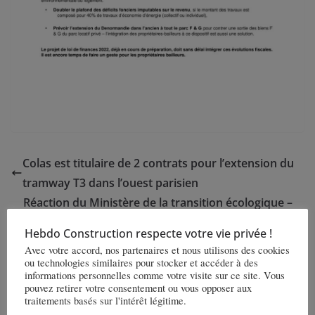
Colas est titulaire de 2 contrats pour l’extension du
tramway T3 dans l’ouest parisien
Réaction du Ministère de la transition écologique –
L’édition des DPE des logements construits avant
Hebdo Construction respecte votre vie privée !
1975 est suspendue
Avec votre accord, nos partenaires et nous utilisons des cookies
ou technologies similaires pour stocker et accéder à des
informations personnelles comme votre visite sur ce site. Vous
Vous pourrez aussi aimer
pouvez retirer votre consentement ou vous opposer aux
traitements basés sur l'intérêt légitime.