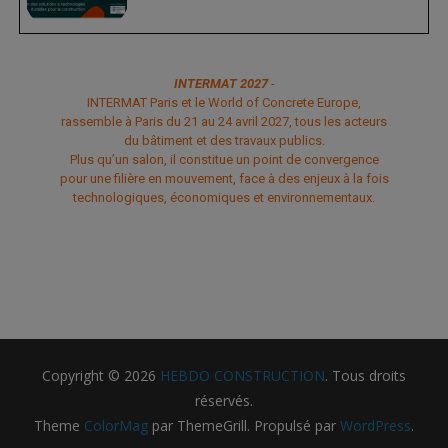
INTERMAT 2027
-
INTERMAT Paris et le World of Concrete Europe,
rassemble à Paris du 21 au 24 avril 2027, tous les acteurs
du bâtiment et des travaux publics.
Plus qu’un salon, il constitue un point de convergence
pour une filière en mouvement, face à des enjeux à la fois
technologiques, économiques et environnementaux.
Copyright © 2026
HEBDO CONSTRUCTION
. Tous droits
réservés.
Theme
ColorMag
par ThemeGrill. Propulsé par
WordPress
.