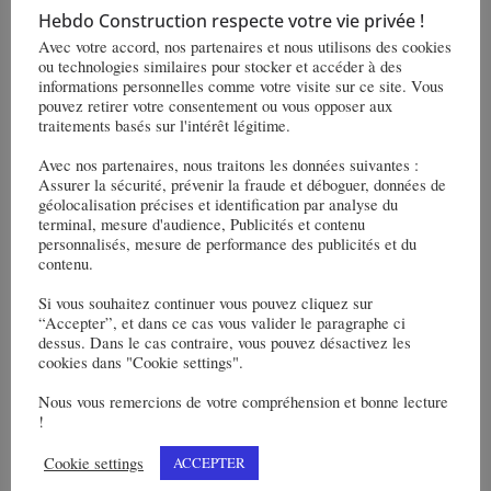
Hebdo Construction respecte votre vie privée !
Avec votre accord, nos partenaires et nous utilisons des cookies
ou technologies similaires pour stocker et accéder à des
Alstom et Plastic Omnium mettent en commun des
informations personnelles comme votre visite sur ce site. Vous
ressources pour créer des solutions de stockage
pouvez retirer votre consentement ou vous opposer aux
traitements basés sur l'intérêt légitime.
d’hydrogène embarquées pour le ferroviaire
Avec nos partenaires, nous traitons les données suivantes :
Vinci construction est titulaire d’un contrat de
Assurer la sécurité, prévenir la fraude et déboguer, données de
réaménagement des infrastructures du port de
géolocalisation précises et identification par analyse du
terminal, mesure d'audience, Publicités et contenu
Melbourne en Australie
personnalisés, mesure de performance des publicités et du
contenu.
Vous pourrez aussi aimer
Si vous souhaitez continuer vous pouvez cliquez sur
“Accepter”, et dans ce cas vous valider le paragraphe ci
dessus. Dans le cas contraire, vous pouvez désactivez les
cookies dans "Cookie settings".
Nous vous remercions de votre compréhension et bonne lecture
!
Cookie settings
ACCEPTER