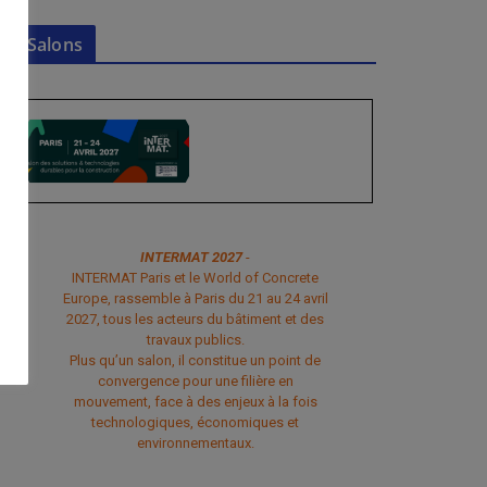
Salons
INTERMAT 2027
-
INTERMAT Paris et le World of Concrete
Europe, rassemble à Paris du 21 au 24 avril
2027, tous les acteurs du bâtiment et des
travaux publics.
Plus qu’un salon, il constitue un point de
convergence pour une filière en
mouvement, face à des enjeux à la fois
technologiques, économiques et
environnementaux.