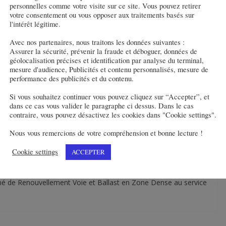
un contrat ferroviaire en
personnelles comme votre visite sur ce site. Vous pouvez retirer
votre consentement ou vous opposer aux traitements basés sur
l'intérêt légitime.
Avec nos partenaires, nous traitons les données suivantes :
Assurer la sécurité, prévenir la fraude et déboguer, données de
géolocalisation précises et identification par analyse du terminal,
t n°2 du marché de Renouvellement Rails Industrialisés émis par
mesure d'audience, Publicités et contenu personnalisés, mesure de
€ pour un délai de 5 ans.
performance des publicités et du contenu.
Si vous souhaitez continuer vous pouvez cliquez sur “Accepter”, et
ormance État-SNCF Réseau signé le 6 avril 2022.
dans ce cas vous valider le paragraphe ci dessus. Dans le cas
contraire, vous pouvez désactivez les cookies dans "Cookie settings".
t changés en moyenne chaque année grâce à deux équipements
Nous vous remercions de votre compréhension et bonne lecture !
ètres de long qui remplacera rails et attaches et une nouvelle
era l’acheminement des rails neufs et le chargement des rails
Cookie settings
ACCEPTER
hé de Renouvellement Voie et Ballast en Zone Dense au service