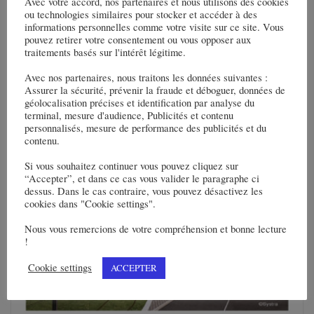
Avec votre accord, nos partenaires et nous utilisons des cookies
ou technologies similaires pour stocker et accéder à des
informations personnelles comme votre visite sur ce site. Vous
pouvez retirer votre consentement ou vous opposer aux
traitements basés sur l'intérêt légitime.
Avec nos partenaires, nous traitons les données suivantes :
Sommaire // Le tunnel de Fehmarnbelt
Assurer la sécurité, prévenir la fraude et déboguer, données de
géolocalisation précises et identification par analyse du
30 décembre 2024
terminal, mesure d'audience, Publicités et contenu
personnalisés, mesure de performance des publicités et du
contenu.
Si vous souhaitez continuer vous pouvez cliquez sur
“Accepter”, et dans ce cas vous valider le paragraphe ci
dessus. Dans le cas contraire, vous pouvez désactivez les
cookies dans "Cookie settings".
Nous vous remercions de votre compréhension et bonne lecture
!
Cookie settings
ACCEPTER