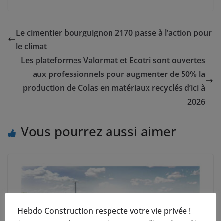
Le cimentier bourguignon 2170 passe à l’action pour
le climat
Les plateformes Valormat et Ecotri sont ouvertes
aux professionnels pour augmenter de 50% la
production de Colas en matériaux recyclés d’ici à
2026
Vous pourrez aussi aimer
Hebdo Construction respecte votre vie privée !