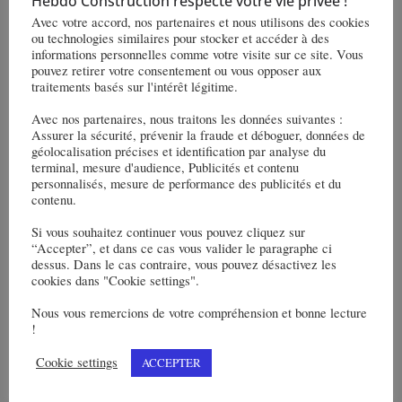
Hebdo Construction respecte votre vie privée !
Avec votre accord, nos partenaires et nous utilisons des cookies
ou technologies similaires pour stocker et accéder à des
informations personnelles comme votre visite sur ce site. Vous
pouvez retirer votre consentement ou vous opposer aux
traitements basés sur l'intérêt légitime.
Avec nos partenaires, nous traitons les données suivantes :
Assurer la sécurité, prévenir la fraude et déboguer, données de
géolocalisation précises et identification par analyse du
terminal, mesure d'audience, Publicités et contenu
personnalisés, mesure de performance des publicités et du
contenu.
Cet entrepôt vise la certification BREEAM® niveau « Very
Good » grâce à une conception optimisant la
Si vous souhaitez continuer vous pouvez cliquez sur
consommation énergétique, favorisant l’utilisation de
“Accepter”, et dans ce cas vous valider le paragraphe ci
dessus. Dans le cas contraire, vous pouvez désactivez les
matériaux de construction vertueux et avec l’implantation
cookies dans "Cookie settings".
de plus de 28 000m² de panneaux photovoltaïques en
Nous vous remercions de votre compréhension et bonne lecture
toiture. Le projet prévoit de revégétaliser la zone avec 30
!
000m² d’espaces verts et la plantation d’une centaine
d’arbres.
Cookie settings
ACCEPTER