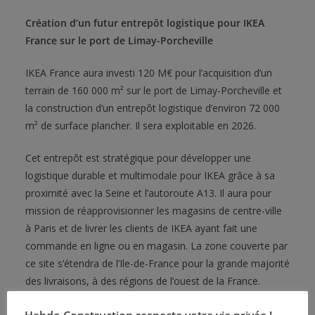
Création d’un futur entrepôt logistique pour IKEA
France sur le port de Limay-Porcheville
IKEA France aura investi 120 M€ pour l’acquisition d’un
terrain de 160 000 m² sur le port de Limay-Porcheville et
la construction d’un entrepôt logistique d’environ 72 000
m² de surface plancher. Il sera exploitable en 2026.
Cet entrepôt est stratégique pour développer une
logistique durable et multimodale pour IKEA grâce à sa
proximité avec la Seine et l’autoroute A13. Il aura pour
mission de réapprovisionner les magasins de centre-ville
à Paris et de livrer les clients de IKEA ayant fait une
commande en ligne ou en magasin. La zone couverte par
ce site s’étendra de l’Ile-de-France pour la grande majorité
des livraisons, à des régions de l’ouest de la France.