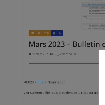
BTP
BULLETIN
🗞
Mars 2023 – Bulletin 
22 mars 2023
BTP_Redaction-HC
22/03/23 –
FFB
– Nomination
Olivier Salleron a été réélu président de la FFB pour un se