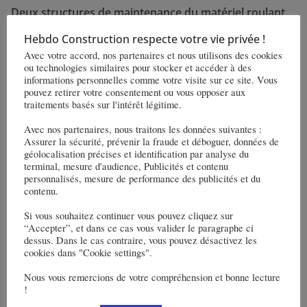
Deux structures de maintenance du matériel roulant
ferroviaire vont être construites dans le secteur de
Hebdo Construction respecte votre vie privée !
Metz
Avec votre accord, nos partenaires et nous utilisons des cookies
ou technologies similaires pour stocker et accéder à des
informations personnelles comme votre visite sur ce site. Vous
Vous pourrez aussi aimer
pouvez retirer votre consentement ou vous opposer aux
traitements basés sur l'intérêt légitime.
Avec nos partenaires, nous traitons les données suivantes :
Assurer la sécurité, prévenir la fraude et déboguer, données de
géolocalisation précises et identification par analyse du
terminal, mesure d'audience, Publicités et contenu
personnalisés, mesure de performance des publicités et du
contenu.
Si vous souhaitez continuer vous pouvez cliquez sur
“Accepter”, et dans ce cas vous valider le paragraphe ci
dessus. Dans le cas contraire, vous pouvez désactivez les
cookies dans "Cookie settings".
Nous vous remercions de votre compréhension et bonne lecture
Octobre 2021 – Bulletin des entreprises
!