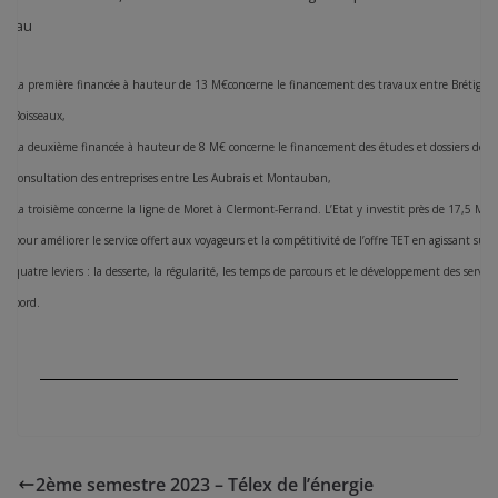
seau
La première financée à hauteur de 13 M€concerne le financement des travaux entre Brétigny 
Boisseaux,
La deuxième financée à hauteur de 8 M€ concerne le financement des études et dossiers de
consultation des entreprises entre Les Aubrais et Montauban,
La troisième concerne la ligne de Moret à Clermont-Ferrand. L’Etat y investit près de 17,5 M€
pour améliorer le service offert aux voyageurs et la compétitivité de l’offre TET en agissant sur
quatre leviers : la desserte, la régularité, les temps de parcours et le développement des service
bord.
2ème semestre 2023 – Télex de l’énergie