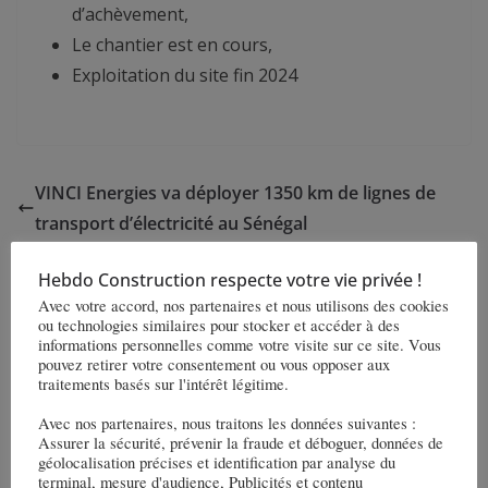
d’achèvement,
Le chantier est en cours,
Exploitation du site fin 2024
VINCI Energies va déployer 1350 km de lignes de
transport d’électricité au Sénégal
EIFFAGE recrute 2 500 collaborateurs le samedi 20
Hebdo Construction respecte votre vie privée !
janvier 2024 dès 9 heures, à la Médiathèque de
Avec votre accord, nos partenaires et nous utilisons des cookies
Toulouse
ou technologies similaires pour stocker et accéder à des
informations personnelles comme votre visite sur ce site. Vous
pouvez retirer votre consentement ou vous opposer aux
Vous pourrez aussi aimer
traitements basés sur l'intérêt légitime.
Avec nos partenaires, nous traitons les données suivantes :
Assurer la sécurité, prévenir la fraude et déboguer, données de
géolocalisation précises et identification par analyse du
terminal, mesure d'audience, Publicités et contenu