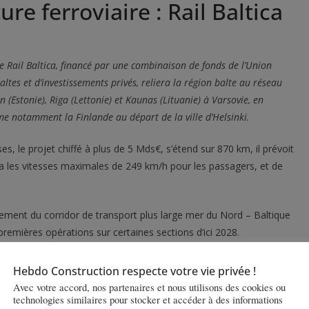
ure ferroviaire : Rail Baltica
e Rail Baltica, financé par une combinaison de fonds de l’Union
ltes et d’investissements privés,
reliera la région balte au réseau
n (Estonie), Riga (Lettonie) et Kaunas (Lituanie) à Varsovie, en
e notamment la Finlande au départ de la ville d’Helsinki.
s, le projet chiffé à plus de 5 Mds€, s’étend sur 870 km, il prévoit
ra les vitesses maximales de 249 km/h pour les passagers, et de
vement du corridor de transport plus large mer du Nord – Baltique
premières opérations sur certaines sections d’ici 2028.
 des États baltes au sein de l’Europe. Jusqu’à la Seconde Guerre
Hebdo Construction respecte votre vie privée !
r des rails de 1 435 mm de large. Mais depuis le milieu du XXe siècle,
Avec votre accord, nos partenaires et nous utilisons des cookies ou
erroviaire est-ouest utilisant des rails russes à écartement de 1 520
technologies similaires pour stocker et accéder à des informations