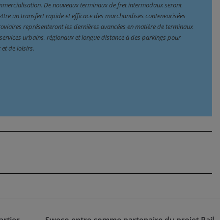
mercialisation. De nouveaux terminaux de fret intermodaux seront 
tre un transfert rapide et efficace des marchandises conteneurisées 
roviaires représenteront les dernières avancées en matière de terminaux 
services urbains, régionaux et longue distance à des parkings pour 
et de loisirs.
artier
Sweco entre comme partenaire du projet Rail