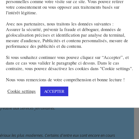
personnelles comme votre visite sur ce site. Vous pouvez retirer
ire actuels.
»
votre consentement ou vous opposer aux traitements basés sur
l'intérêt légitime.
Avec nos partenaires, nous traitons les données suivantes :
Assurer la sécurité, prévenir la fraude et déboguer, données de
géolocalisation précises et identification par analyse du terminal,
ute émission. Les technologies et matériaux les plus récents seront utilisés 
mesure d'audience, Publicités et contenu personnalisés, mesure de
performance des publicités et du contenu.
à éviter autant que possible les zones protégées Natura 2000 et à ne pas 
ologiquement sensibles. Des écrans antibruit seront installés si 
Si vous souhaitez continuer vous pouvez cliquez sur “Accepter”, et
seront aménagés à travers le remblai.
dans ce cas vous valider le paragraphe ci dessus. Dans le cas
contraire, vous pouvez désactivez les cookies dans "Cookie settings".
Nous vous remercions de votre compréhension et bonne lecture !
 les plus strictes. Le système européen de gestion du trafic ferroviaire 
Cookie settings
ACCEPTER
ler la circulation des trains. Tous les passages à niveau, avec routes et 
 clôturé sur toute sa longueur. Les gares voyageurs disposeront de tous 
réable aux services ferroviaires.
tériaux les plus modernes. Certains d'entre eux sont encore en cours 