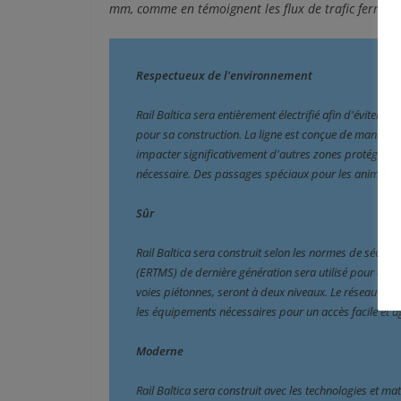
mm, comme en témoignent les flux de trafic ferrovia
Respectueux de l'environnement
Rail Baltica sera entièrement électrifié afin d'éviter to
pour sa construction. La ligne est conçue de manière 
impacter significativement d'autres zones protégées éc
nécessaire. Des passages spéciaux pour les animaux 
Sûr
Rail Baltica sera construit selon les normes de sécurité
(ERTMS) de dernière génération sera utilisé pour contrô
voies piétonnes, seront à deux niveaux. Le réseau sera
les équipements nécessaires pour un accès facile et ag
Moderne
Rail Baltica sera construit avec les technologies et ma