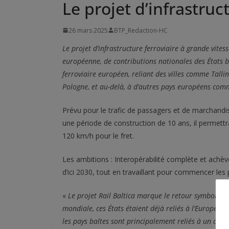
Le projet d’infrastruct
26 mars 2025
BTP_Redaction-HC
Le projet d’infrastructure ferroviaire
à grande vitess
européenne, de contributions nationales des États ba
ferroviaire européen, reliant des villes comme Tallin
Pologne, et au-delà, à d’autres pays européens comm
Prévu pour le trafic de passagers et de marchandise
une période de construction de 10 ans, il permett
120 km/h pour le fret.
Les ambitions : Interopérabilité complète et achè
d’ici 2030, tout en travaillant pour commencer les 
«
Le projet Rail Baltica marque le retour symbolique
mondiale, ces États étaient déjà reliés à l’Europe pa
les pays baltes sont principalement reliés à un axe f