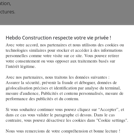
tion,
ctures.
iant deux villages distants de 7 kilomètres, dans l’une des régions
Hebdo Construction respecte votre vie privée !
Avec votre accord, nos partenaires et nous utilisons des cookies ou
technologies similaires pour stocker et accéder à des informations
personnelles comme votre visite sur ce site. Vous pouvez retirer
s de Destia et leur capacité à mobiliser des méthodes modernes et 
votre consentement ou vous opposer aux traitements basés sur
té des routes et garantir aux usagers une circulation fluide et 
l'intérêt légitime.
néral EMEA (Europe, Moyen-Orient, Afrique) de Colas.
Avec nos partenaires, nous traitons les données suivantes :
Assurer la sécurité, prévenir la fraude et déboguer, données de
ne anticipation précise des conditions météorologiques et de 
géolocalisation précises et identification par analyse du terminal,
 79 contrats de maintenance routière en Finlande, Destia est le 
mesure d'audience, Publicités et contenu personnalisés, mesure de
performance des publicités et du contenu.
s infrastructures de transport du pays. L’entretien régulier des 
our les usagers et d’éviter les surcoûts liés à la réfection 
Si vous souhaitez continuer vous pouvez cliquez sur “Accepter”, et
dans ce cas vous valider le paragraphe ci dessus. Dans le cas
contraire, vous pouvez désactivez les cookies dans "Cookie settings".
Nous vous remercions de votre compréhension et bonne lecture !