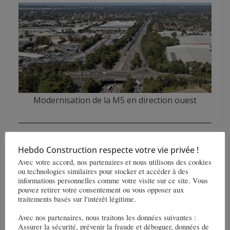
Modernisation de la M5 en direction ouest
À lire aussi
Hebdo Construction respecte votre vie privée !
Avec votre accord, nos partenaires et nous utilisons des cookies
ou technologies similaires pour stocker et accéder à des
informations personnelles comme votre visite sur ce site. Vous
pouvez retirer votre consentement ou vous opposer aux
traitements basés sur l'intérêt légitime.
Avec nos partenaires, nous traitons les données suivantes :
Assurer la sécurité, prévenir la fraude et déboguer, données de
VINCI a gagné un contrat, d’un montant de 990 M€, pour la