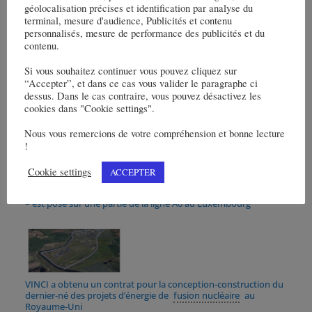
géolocalisation précises et identification par analyse du
construction d’un ensemble d’infrastructure destiné au projet
HS2 au Royaume-Uni
terminal, mesure d'audience, Publicités et contenu
personnalisés, mesure de performance des publicités et du
contenu.
Si vous souhaitez continuer vous pouvez cliquez sur
“Accepter”, et dans ce cas vous valider le paragraphe ci
dessus. Dans le cas contraire, vous pouvez désactivez les
VINCI va améliorer la principale station de traitement des eaux
cookies dans "Cookie settings".
de Prague
Nous vous remercions de votre compréhension et bonne lecture
!
Cookie settings
ACCEPTER
Le rail « vert » – produit de la fonte de ferrailles et de vieux rails
– est posé sur une partie de la ligne A6 au Luxembourg
VINCI a obtenu un contrat pour la conception-construction du
dernier-né des projets d’énergie de
fusion nucléaire
au
Royaume-Uni