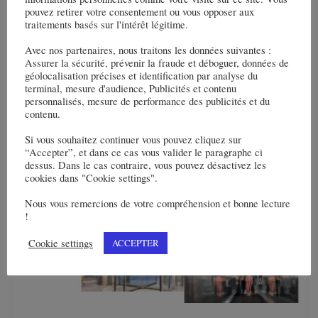
Saint-Denis
pouvez retirer votre consentement ou vous opposer aux
traitements basés sur l'intérêt légitime.
950 M€ de prise de commandes engrangés en
Avec nos partenaires, nous traitons les données suivantes :
Allemagne, par Eiffage Énergie Systèmes au cours
Assurer la sécurité, prévenir la fraude et déboguer, données de
du premier semestre 2025
géolocalisation précises et identification par analyse du
terminal, mesure d'audience, Publicités et contenu
personnalisés, mesure de performance des publicités et du
Vous pourrez aussi aimer
contenu.
Si vous souhaitez continuer vous pouvez cliquez sur
“Accepter”, et dans ce cas vous valider le paragraphe ci
dessus. Dans le cas contraire, vous pouvez désactivez les
cookies dans "Cookie settings".
Nous vous remercions de votre compréhension et bonne lecture
!
Cookie settings
ACCEPTER