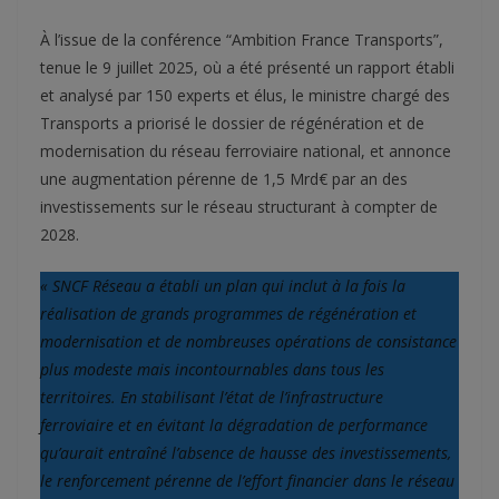
À l’issue de la conférence “Ambition France Transports”,
tenue le 9 juillet 2025, où a été présenté un rapport établi
et analysé par 150 experts et élus, le ministre chargé des
Transports a priorisé le dossier de régénération et de
modernisation du réseau ferroviaire national, et annonce
une augmentation pérenne de 1,5 Mrd€ par an des
investissements sur le réseau structurant à compter de
2028.
« SNCF Réseau a établi un plan qui inclut à la fois la
réalisation de grands programmes de régénération et
modernisation et de nombreuses opérations de consistance
plus modeste mais incontournables dans tous les
territoires. En stabilisant l’état de l’infrastructure
ferroviaire et en évitant la dégradation de performance
qu’aurait entraîné l’absence de hausse des investissements,
le renforcement pérenne de l’effort financier dans le réseau