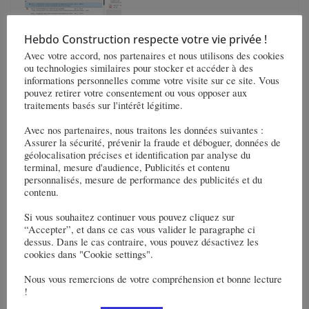
Hebdo Construction respecte votre vie privée !
Juillet 2026 – Carnet de l’industrie
Avec votre accord, nos partenaires et nous utilisons des cookies
ou technologies similaires pour stocker et accéder à des
informations personnelles comme votre visite sur ce site. Vous
pouvez retirer votre consentement ou vous opposer aux
traitements basés sur l'intérêt légitime.
Avec nos partenaires, nous traitons les données suivantes :
Skanska améliore les routes de l’aéroport
Assurer la sécurité, prévenir la fraude et déboguer, données de
international de Los Angeles, en Californie, aux
géolocalisation précises et identification par analyse du
terminal, mesure d'audience, Publicités et contenu
États-Unis, pour 178 M$
personnalisés, mesure de performance des publicités et du
contenu.
« Beau chemin » le projet de réaffectation de
bâtiments de l’hôpital de Nanterre dans un
Si vous souhaitez continuer vous pouvez cliquez sur
“Accepter”, et dans ce cas vous valider le paragraphe ci
programme immobilier mixte
dessus. Dans le cas contraire, vous pouvez désactivez les
cookies dans "Cookie settings".
Vous pourrez aussi aimer
Nous vous remercions de votre compréhension et bonne lecture
!