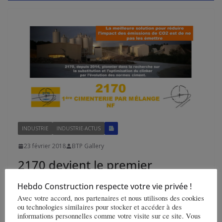
INDUSTRIE
INDUSTRIE-ACTUS
23 février 2018
BTP Gallery
2170 devient le premier
cimentier français certifié NF
Hebdo Construction respecte votre vie privée !
Liants Hydrauliques avec une
Avec votre accord, nos partenaires et nous utilisons des cookies
ou technologies similaires pour stocker et accéder à des
usine de mélange
informations personnelles comme votre visite sur ce site. Vous