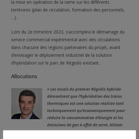
la mise en opération de la rame sur les différents
territoires (plan de circulation, formation des personnels,
…).
Lors du 2e trimestre 2023, s’accomplira le démarrage du
service commercial expérimental avec des circulations
dans chacune des régions partenaires du projet, avant
d’envisager le déploiement industriel de la solution
d’hybridation sur le parc de Régiolis existant.
Allocutions
« Les essais du premier Régiolis hybride
démontrent que l’hybridation des trains
thermiques est une solution réaliste tant
techniquement qu’économiquement pour
réduire la consommation d’énergie et les
émissions de gaz à effet de serre. Alstom
est particulièrement fier de contribuer avec SNCF et les