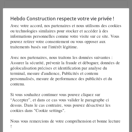
Hebdo Construction respecte votre vie privée !
Avec votre accord, nos partenaires et nous utilisons des cookies
ou technologies similaires pour stocker et accéder à des
informations personnelles comme votre visite sur ce site. Vous
pouvez retirer votre consentement ou vous opposer aux
traitements basés sur l'intérêt légitime.
Avec nos partenaires, nous traitons les données suivantes :
Assurer la sécurité, prévenir la fraude et déboguer, données de
géolocalisation précises et identification par analyse du
terminal, mesure d'audience, Publicités et contenu
personnalisés, mesure de performance des publicités et du
Avis de la FFB – Des inquiétudes
contenu.
ressortent du Tome II du rapport de la
Si vous souhaitez continuer vous pouvez cliquez sur
Commission Rebsamen
“Accepter”, et dans ce cas vous valider le paragraphe ci
dessus. Dans le cas contraire, vous pouvez désactivez les
cookies dans "Cookie settings".
3 novembre 2021
Nous vous remercions de votre compréhension et bonne lecture
!