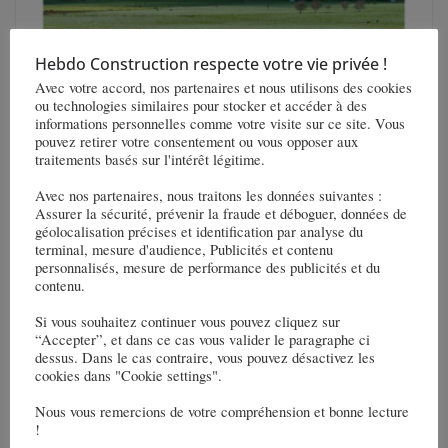
Hebdo Construction respecte votre vie privée !
Avec votre accord, nos partenaires et nous utilisons des cookies
ou technologies similaires pour stocker et accéder à des
informations personnelles comme votre visite sur ce site. Vous
pouvez retirer votre consentement ou vous opposer aux
traitements basés sur l'intérêt légitime.
VINCI, au sein d’un groupement, Va
Avec nos partenaires, nous traitons les données suivantes :
réaliser 12 km d’une nouvelle autoroute
Assurer la sécurité, prévenir la fraude et déboguer, données de
à 4 voies en Nouvelle-Zélande
géolocalisation précises et identification par analyse du
terminal, mesure d'audience, Publicités et contenu
personnalisés, mesure de performance des publicités et du
1 octobre 2025
contenu.
Si vous souhaitez continuer vous pouvez cliquez sur
“Accepter”, et dans ce cas vous valider le paragraphe ci
dessus. Dans le cas contraire, vous pouvez désactivez les
cookies dans "Cookie settings".
Nous vous remercions de votre compréhension et bonne lecture
!