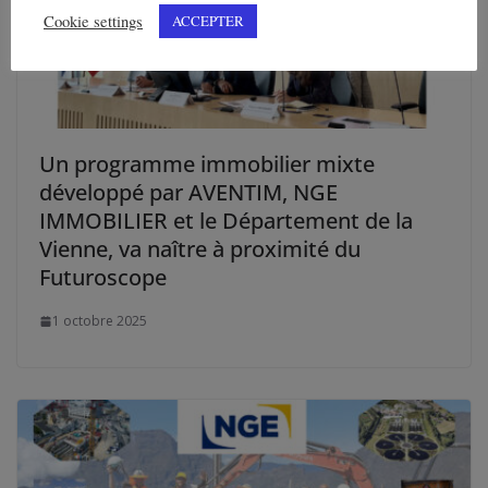
Cookie settings
ACCEPTER
Un programme immobilier mixte
développé par AVENTIM, NGE
IMMOBILIER et le Département de la
Vienne, va naître à proximité du
Futuroscope
1 octobre 2025