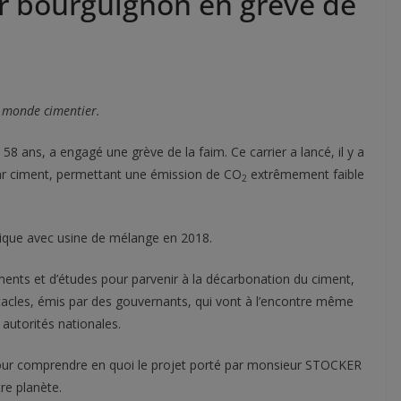
er bourguignon en grève de
e monde cimentier.
 ans, a engagé une grève de la faim. Ce carrier a lancé, il y a
ar ciment, permettant une émission de CO
extrêmement faible
2
ulique avec usine de mélange en 2018.
ents et d’études pour parvenir à la décarbonation du ciment,
stacles, émis par des gouvernants, qui vont à l’encontre même
autorités nationales.
our comprendre en quoi le projet porté par monsieur STOCKER
tre planète.