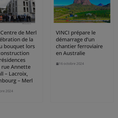
 Centre de Merl
VINCI prépare le
lébration de la
démarrage d’un
u bouquet lors
chantier ferroviaire
construction
en Australie
 résidences
16 octobre 2024
e rue Annette
l – Lacroix,
bourg – Merl
bre 2024