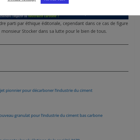
e parti par éthique éditoriale, cependant dans ce cas de figure
onsieur Stocker dans sa lutte pour le bien de tous.
et pionnier pour décarboner l’industrie du ciment
ouveau granulat pour l’industrie du ciment bas carbone