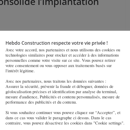
onsolide l’implantation
24, les élus de la Commission permanente ont alloué une aide de
Hebdo Construction respecte votre vie privée !
olis à Hambach. La région affiche sa volontée de maintenir sa
Avec votre accord, nos partenaires et nous utilisons des cookies ou
technologies similaires pour stocker et accéder à des informations
personnelles comme votre visite sur ce site. Vous pouvez retirer
’Europole 2 à Hambach (57), en Grand Est, la plus grande usine
votre consentement ou vous opposer aux traitements basés sur
l'intérêt légitime.
hotovoltaïques. La Gigafactory aura une activité dite « net
ant ainsi à la transition environnementale du territoire.
Avec nos partenaires, nous traitons les données suivantes :
Assurer la sécurité, prévenir la fraude et déboguer, données de
 avec des instituts européens, est également prévue à terme
géolocalisation précises et identification par analyse du terminal,
mesure d'audience, Publicités et contenu personnalisés, mesure de
performance des publicités et du contenu.
Si vous souhaitez continuer vous pouvez cliquez sur “Accepter”, et
dans ce cas vous valider le paragraphe ci dessus. Dans le cas
contraire, vous pouvez désactivez les cookies dans "Cookie settings".