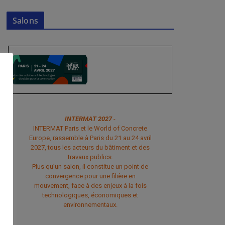
Salons
INTERMAT 2027
-
INTERMAT Paris et le World of Concrete
Europe, rassemble à Paris du 21 au 24 avril
2027, tous les acteurs du bâtiment et des
travaux publics.
Plus qu’un salon, il constitue un point de
convergence pour une filière en
mouvement, face à des enjeux à la fois
technologiques, économiques et
environnementaux.