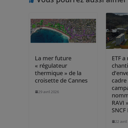
La mer future
ETF a 
« régulateur
chant
thermique » de la
d’env
croisette de Cannes
cadre 
campa
29 avril 2026
nomm
RAVI 
SNCF 
22 avril