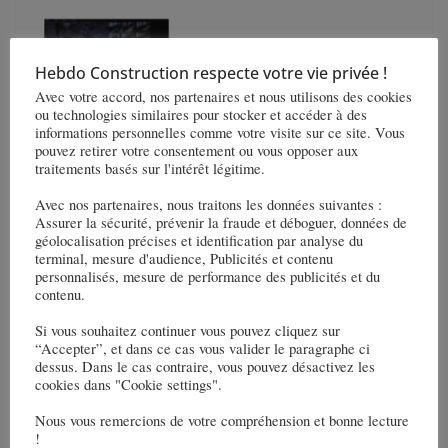
Hebdo Construction respecte votre vie privée !
Avec votre accord, nos partenaires et nous utilisons des cookies
À Singapour, Alstom va convertir des stations de la ligne East
ou technologies similaires pour stocker et accéder à des
West au système de signalisation Urbalis dans le cadre de
informations personnelles comme votre visite sur ce site. Vous
l’extension de la ligne Thomson-East Coast (TELe)
pouvez retirer votre consentement ou vous opposer aux
traitements basés sur l'intérêt légitime.
Avec nos partenaires, nous traitons les données suivantes :
Assurer la sécurité, prévenir la fraude et déboguer, données de
géolocalisation précises et identification par analyse du
Sade renouvelle une conduite d’eau au cœur de la
terminal, mesure d'audience, Publicités et contenu
personnalisés, mesure de performance des publicités et du
vieille ville d’Annecy
contenu.
Le Lycée Bamana, à Mayotte, sera reconstruit
Si vous souhaitez continuer vous pouvez cliquez sur
moyennant un mécénat de compétences émis par
“Accepter”, et dans ce cas vous valider le paragraphe ci
dessus. Dans le cas contraire, vous pouvez désactivez les
Colas
cookies dans "Cookie settings".
Vous pourrez aussi aimer
Nous vous remercions de votre compréhension et bonne lecture
!