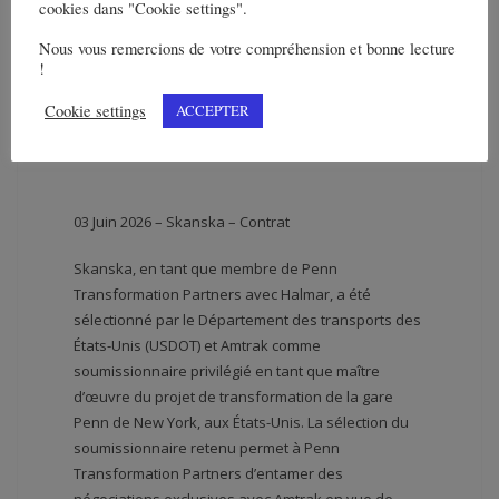
cookies dans "Cookie settings".
Nous vous remercions de votre compréhension et bonne lecture
!
Cookie settings
ACCEPTER
03 Juin 2026 – Skanska – Contrat
Skanska, en tant que membre de Penn
Transformation Partners avec Halmar, a été
sélectionné par le Département des transports des
États-Unis (USDOT) et Amtrak comme
soumissionnaire privilégié en tant que maître
d’œuvre du projet de transformation de la gare
Penn de New York, aux États-Unis. La sélection du
soumissionnaire retenu permet à Penn
Transformation Partners d’entamer des