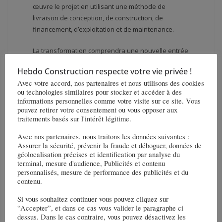
œuvre le projet en utilisant une méthode de
livraison de conception, de construction, de
financement, d’exploitation et de maintenance.
La transformation comprendra une nouvelle entrée
sur la Huitième Avenue menant à un hall de train
Hebdo Construction respecte votre vie privée !
moderne et de vastes halls lumineux remplaçant
Avec votre accord, nos partenaires et nous utilisons des cookies
les passages existants. Il maintiendra également le
ou technologies similaires pour stocker et accéder à des
Madison Square Garden à son emplacement actuel
informations personnelles comme votre visite sur ce site. Vous
avec les améliorations prévues de son apparence
pouvez retirer votre consentement ou vous opposer aux
traitements basés sur l'intérêt légitime.
extérieure et la suppression du théâtre Infosys
pour coïncider avec l’entrée améliorée de la
Avec nos partenaires, nous traitons les données suivantes :
Huitième Avenue.
Assurer la sécurité, prévenir la fraude et déboguer, données de
géolocalisation précises et identification par analyse du
Les travaux de pré-développement devraient
terminal, mesure d'audience, Publicités et contenu
personnalisés, mesure de performance des publicités et du
débuter en juin 2026 et cette phase devrait être
contenu.
achevée vers la fin de 2027.
Si vous souhaitez continuer vous pouvez cliquez sur
“Accepter”, et dans ce cas vous valider le paragraphe ci
dessus. Dans le cas contraire, vous pouvez désactivez les