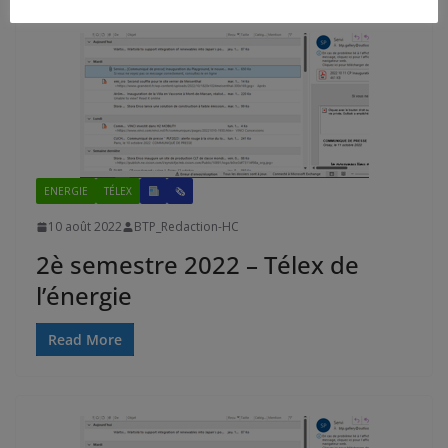
ENERGIE
TÉLEX
🗞
10 août 2022
BTP_Redaction-HC
2è semestre 2022 – Télex de
l’énergie
Read More