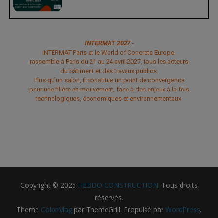
INTERMAT 2027
-
INTERMAT Paris et le World of Concrete Europe,
rassemble à Paris du 21 au 24 avril 2027, tous les acteurs
du bâtiment et des travaux publics.
Plus qu’un salon, il constitue un point de convergence
pour une filière en mouvement, face à des enjeux à la fois
technologiques, économiques et environnementaux.
Copyright © 2026
HEBDO CONSTRUCTION
. Tous droits
réservés.
Theme
ColorMag
par ThemeGrill. Propulsé par
WordPress
.