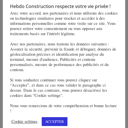
Hebdo Construction respecte votre vie privée !
Read More
Avec votre accord, nos partenaires et nous utilisons des cookies
ou technologies similaires pour stocker et accéder à des
informations personnelles comme votre visite sur ce site. Vous
pouvez retirer votre consentement ou vous opposer aux
traitements basés sur l'intérêt légitime.
Avec nos partenaires, nous traitons les données suivantes :
Assurer la sécurité, prévenir la fraude et déboguer, données de
géolocalisation précises et identification par analyse du
terminal, mesure d'audience, Publicités et contenu
personnalisés, mesure de performance des publicités et du
contenu.
ENERGIE
TÉLEX
🗞
Si vous souhaitez continuer vous pouvez cliquez sur
6 janvier 2023
BTP_Redaction-HC
“Accepter”, et dans ce cas vous valider le paragraphe ci
dessus. Dans le cas contraire, vous pouvez désactivez les
1er semestre 2023 – Télex de
cookies dans "Cookie settings".
l’énergie
Nous vous remercions de votre compréhension et bonne lecture
!
Read More
Cookie settings
ACCEPTER