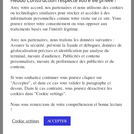
Hebdo Construction respecte votre vie privée !
Avec votre accord, nos partenaires et nous utilisons des cookies
Support de
Standard AAR, Joystick (en
ou technologies similaires pour stocker et accéder à des
informations personnelles comme votre visite sur ce site. Vous
commande
option)
pouvez retirer votre consentement ou vous opposer aux
traitements basés sur l'intérêt légitime.
Climatisation
15 000 BTU, contrôle
Avec nos partenaires, nous traitons les données suivantes :
numérique de la
Assurer la sécurité, prévenir la fraude et déboguer, données de
température
géolocalisation précises et identification par analyse du
terminal, mesure d'audience, Publicités et contenu
Options
Télécommande
personnalisés, mesure de performance des publicités et du
contenu.
Enregistreur
Si vous souhaitez continuer vous pouvez cliquez sur
d’événements PowerView
“Accepter”, et dans ce cas vous valider le paragraphe ci
Caméras intégrées à
dessus. Dans le cas contraire, vous pouvez désactivez les
cookies dans "Cookie settings".
PowerView
Toilettes
Nous vous remercions de votre compréhension et bonne lecture
!
Cookie settings
ACCEPTER