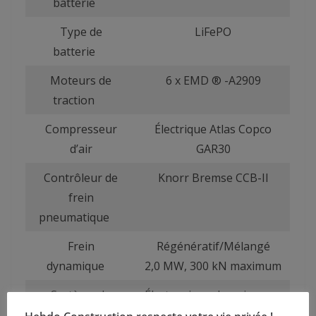
batterie
Type de
LiFePO
batterie
Moteurs de
6 x EMD ® -A2909
traction
Compresseur
Électrique Atlas Copco
d’air
GAR30
Contrôleur de
Knorr Bremse CCB-II
frein
pneumatique
Frein
Régénératif/Mélangé
dynamique
2,0 MW, 300 kN maximum
Système de
Électronique de puissance
refroidissement
refroidie à l’eau