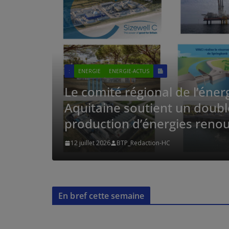
:
BTP
BTP-ACTUS
gie de Nouvelle -
Eiffage po
lement de la
Luxembourg 
velables d’ici 2035
travaux du
9 juillet 2026
BTP_R
En bref cette semaine