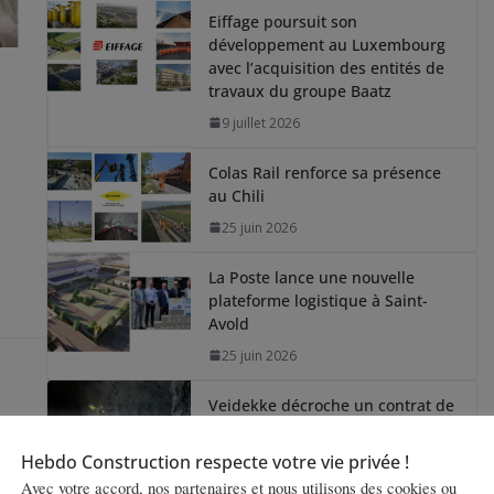
Eiffage poursuit son
développement au Luxembourg
avec l’acquisition des entités de
travaux du groupe Baatz
9 juillet 2026
Colas Rail renforce sa présence
au Chili
25 juin 2026
La Poste lance une nouvelle
plateforme logistique à Saint-
Avold
25 juin 2026
Veidekke décroche un contrat de
14 M€ pour le métro de
Stockholm
Hebdo Construction respecte votre vie privée !
18 juin 2026
Avec votre accord, nos partenaires et nous utilisons des cookies ou