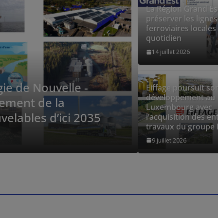
La Région Grand Es
préserver les lignes
ferroviaires locales
quotidien
14 juillet 2026
ursuit son développement au
Eiffage poursuit so
développement au
avec l’acquisition des entités de
Luxembourg avec
 groupe Baatz
l’acquisition des en
travaux du groupe 
edaction-HC
9 juillet 2026