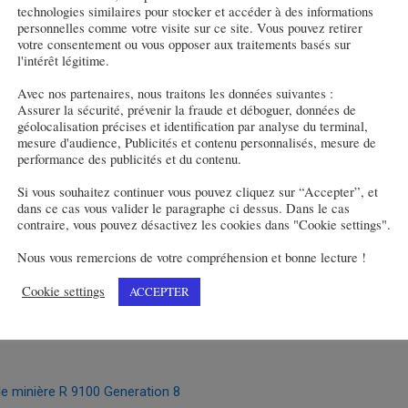
technologies similaires pour stocker et accéder à des informations
personnelles comme votre visite sur ce site. Vous pouvez retirer
votre consentement ou vous opposer aux traitements basés sur
l'intérêt légitime.
Avec nos partenaires, nous traitons les données suivantes :
Assurer la sécurité, prévenir la fraude et déboguer, données de
géolocalisation précises et identification par analyse du terminal,
travaux de bétonnage et de terrassement pour LKAB à Gällivare
mesure d'audience, Publicités et contenu personnalisés, mesure de
performance des publicités et du contenu.
Si vous souhaitez continuer vous pouvez cliquez sur “Accepter”, et
dans ce cas vous valider le paragraphe ci dessus. Dans le cas
contraire, vous pouvez désactivez les cookies dans "Cookie settings".
Nous vous remercions de votre compréhension et bonne lecture !
Cookie settings
ACCEPTER
lle minière R 9100 Generation 8